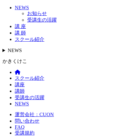
NEWS
お知らせ
受講生の活躍
講 座
講 師
スクール紹介
NEWS
かきくけこ
スクール紹介
講座
講師
受講生の活躍
NEWS
運営会社：CUON
問い合わせ
FAQ
受講規約