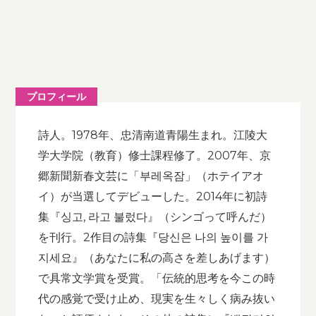
プロフィール
詩人。1978年、忠清南道青陽生まれ。江陵大
学大学院（教育）修士課程修了。2007年、京
郷新聞新春文芸に「부레옥잠」（ホテイアオ
イ）が当選してデビューした。2014年に初詩
集『싱고, 라고 불렀다』（シンゴって呼んだ）
を刊行。2作目の詩集『당신은 나의 높이를 가
지세요』（あなたに私の高さを差しあげます）
で具常文学賞を受賞。「伝統的思考を今この時
代の感覚で受け止め、現実を生々しく病み抜い