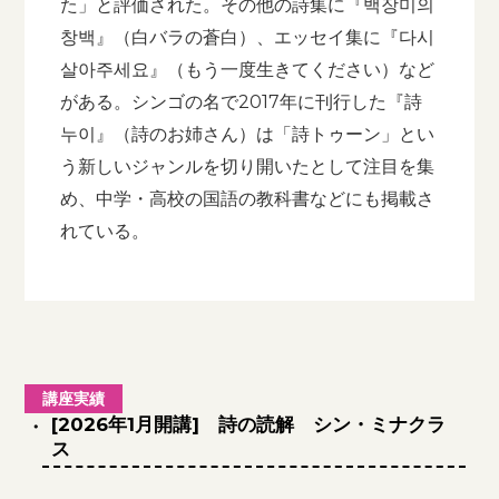
た」と評価された。その他の詩集に『백장미의
창백』（白バラの蒼白）、エッセイ集に『다시
살아주세요』（もう一度生きてください）など
がある。シンゴの名で2017年に刊行した『詩
누이』（詩のお姉さん）は「詩トゥーン」とい
う新しいジャンルを切り開いたとして注目を集
め、中学・高校の国語の教科書などにも掲載さ
れている。
講座実績
[2026年1月開講] 詩の読解 シン・ミナクラ
ス