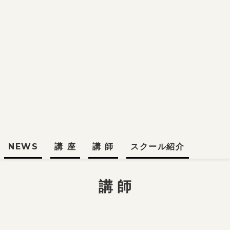
NEWS
NEWS
講 座
講 師
スクール紹介
受講生の活躍
お知らせ
講 師