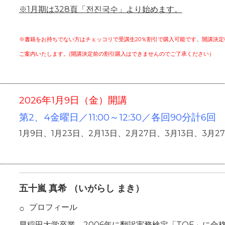
※1月期は328頁「
전진국수
」より始めます。
※書籍をお持ちでない方はチェッコリで受講生20％割引で購入可能です。開講決
ご案内いたします。(開講決定前の割引購入はできませんのでご了承ください）
2026年1月9日（金）開講
第2、4金曜日／11:00～12:30／各回90分計6回
1月9日、1月23日、2月13日、2月27日、3月13日、3月2
五十嵐 真希
（
いがらし まき
）
プロフィール
早稲田大学卒業。2006年に翻訳実務検定「TQE」に合