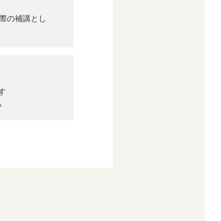
際の補講とし
す
い