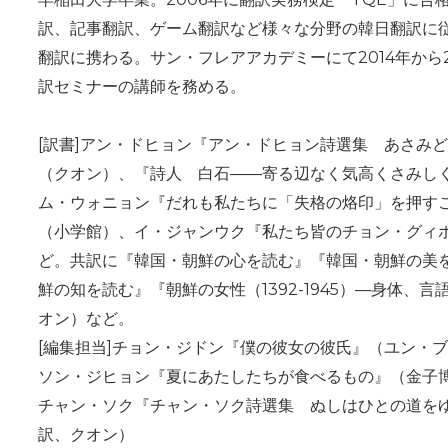
訳、記事翻訳、ゲーム翻訳など様々な分野の韓日翻訳に
翻訳に携わる。サン・フレアアカデミーにて2014年から
訳セミナーの講師を務める。
[訳書]アン・ドヒョン『アン・ドヒョン詩選集 あさみ
（クオン）、『詩人 白石――寄る辺なく気高くさみし
ム・ウォニョン『だれも私たちに「失格の烙印」を押す
（小学館）、イ・ジャンウク『私たち皆のチョン・グィ
ど。共訳に『韓国・朝鮮の心を読む』『韓国・朝鮮の美
鮮の知を読む』『朝鮮の女性（1392-1945）—身体、
オン）など。
[編集担当]
チョン・ジドン『僕の彼女の彼氏』（ユン・ブ
ソン・ジヒョン『夏にあたしたちが食べるもの』（金子
チャン・ソク『チャン・ソク詩選集 ぬしはひとの道を
訳、クオン）