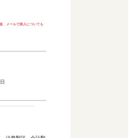
定後、メールで購入についても
7日
格。法務翻訳、会計翻