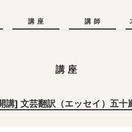
講 座
講 師
講 座
1月開講] 文芸翻訳（エッセイ）五